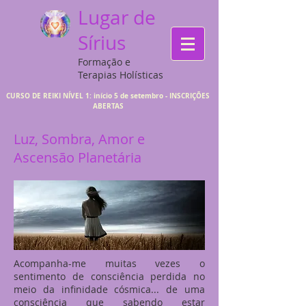
Lugar de
Sírius
Formação e
Terapias Holísticas
CURSO DE REIKI NÍVEL 1: início 5 de setembro - INSCRIÇÕES
ABERTAS
Luz, Sombra, Amor e
Ascensão Planetária
Acompanha-me muitas vezes o
sentimento de consciência perdida no
meio da infinidade cósmica... de uma
consciência que sabendo estar