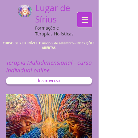
Lugar de
Sírius
Formação e
Terapias Holísticas
CURSO DE REIKI NÍVEL 1: início 5 de setembro - INSCRIÇÕES
ABERTAS
Terapia Multidimensional - curso
individual online
Inscreva-se