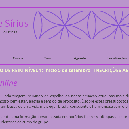
 Sírius
Holísticas
Cursos
Tarot
Agenda
Localizações
 DE REIKI NÍVEL 1: início 5 de setembro - INSCRIÇÕES A
nline
l. Cada tiragem, servindo de espelho da nossa situação atual nas mais 
nosso bem estar, alegria e sentido de propósito. É sobre estes pressuposto
nal, em busca de uma vida mais equilibrada, consciente e harmoniosa com o 
ruir de uma formação personalizada em horários flexíveis, ultrapassa os pr
idênticos ao curso de grupo.