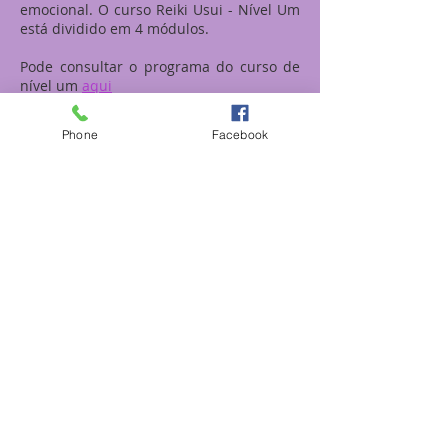
emocional. O curso Reiki Usui - Nível Um
está dividido em 4 módulos.
Pode consultar o programa do curso de
nível um
aqui
Horas de formação: 30h
Phone
Facebook
Preço do curso: 240€ (pagos em forma de
4 mensalidades de 60€)
Primeira mensalidade paga no ato de
inscrição (o valor não será devolvido em
caso de desistência)
Inclui: manual e certificado
MODALIDADE FIM DE SEMANA: 4 meses |
um sábado ou domingo por mês das 10h
às 18h
Local: Porto
Pode consultar as datas dos próximos
cursos
aqui