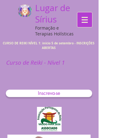
Lugar de
Sírius
Formação e
Terapias Holísticas
CURSO DE REIKI NÍVEL 1: início 5 de setembro - INSCRIÇÕES
ABERTAS
Curso de Reiki - Nível 1
Inscreva-se